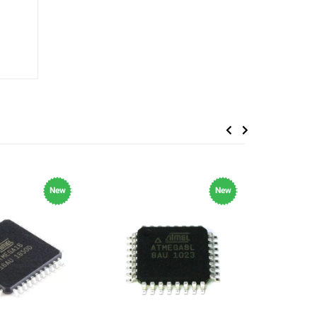
Previous
Next
New
New