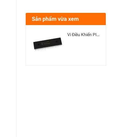
Sản phẩm vừa xem
Vi Điều Khiển PIC16F74-I/P DIP40