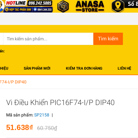
Tìm kiếm
ến:
THIỆU
SẢN PHẨM MỚI
KIỂM TRA ĐƠN HÀNG
LIÊN HỆ
6F74-I/P DIP40
Vi Điều Khiển PIC16F74-I/P DIP40
Mã sản phẩm:
SP2158
|
51.638₫
60.750₫