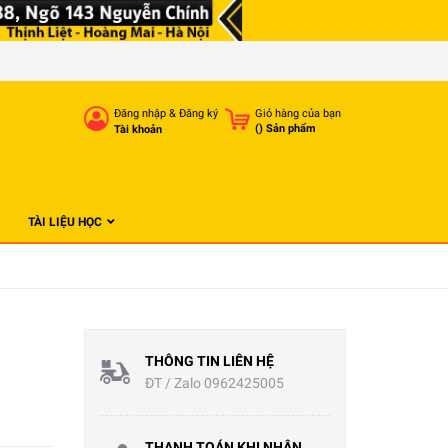
Đăng nhập
&
Đăng ký
Giỏ hàng của bạn
(
) Sản phẩm
Tài khoản
TÀI LIỆU HỌC
THÔNG TIN LIÊN HỆ
ĐT / Zalo 0962425005
THANH TOÁN KHI NHẬN