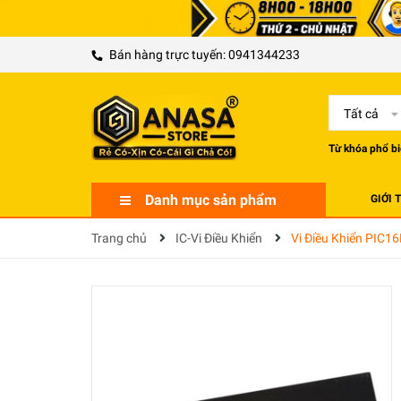
Bán hàng trực tuyến:
0941344233
Tất cả
Từ khóa phổ bi
Danh mục sản phẩm
GIỚI 
Trang chủ
IC-Vi Điều Khiển
Vi Điều Khiển PIC1