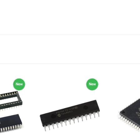
New
New