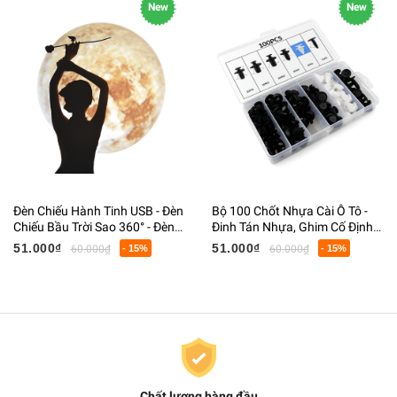
New
New
Đèn Chiếu Hành Tinh USB - Đèn
Bộ 100 Chốt Nhựa Cài Ô Tô -
Chiếu Bầu Trời Sao 360° - Đèn
Đinh Tán Nhựa, Ghim Cố Định
Ngủ Trang Trí Phòng Ngủ, Quà
Tapi Cửa, Cản Xe, Chắn Bùn
51.000₫
51.000₫
60.000₫
- 15%
60.000₫
- 15%
Tặng
Kèm Hộp
Chất lượng hàng đầu