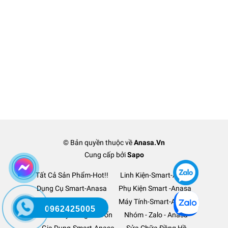
© Bản quyền thuộc về
Anasa.Vn
Cung cấp bởi
Sapo
Tất Cả Sản Phẩm-Hot!!
Linh Kiện-Smart-Anasa
Dụng Cụ Smart-Anasa
Phụ Kiện Smart -Anasa
Ô Tô Xe Hơi TM-Anasa
Máy Tính-Smart-Anasa
0962425005
Thanh Lý Hàng-Lỗ Vốn
Nhóm - Zalo - Anasa