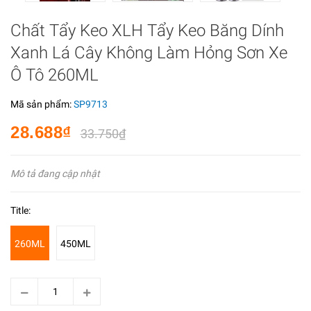
Chất Tẩy Keo XLH Tẩy Keo Băng Dính
Xanh Lá Cây Không Làm Hỏng Sơn Xe
Ô Tô 260ML
Mã sản phẩm:
SP9713
28.688₫
33.750₫
Mô tả đang cập nhật
Title:
260ML
450ML