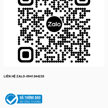
LIÊN HỆ ZALO-0941344233