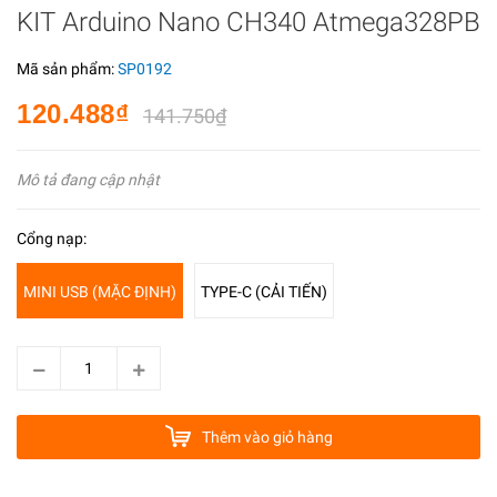
KIT Arduino Nano CH340 Atmega328PB
Mã sản phẩm:
SP0192
120.488₫
141.750₫
Mô tả đang cập nhật
Cổng nạp:
MINI USB (MẶC ĐỊNH)
TYPE-C (CẢI TIẾN)
Thêm vào giỏ hàng