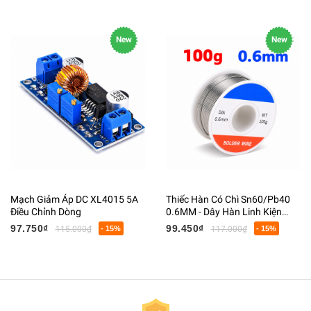
New
New
Mạch Giảm Áp DC XL4015 5A
Thiếc Hàn Có Chì Sn60/Pb40
Điều Chỉnh Dòng
0.6MM - Dây Hàn Linh Kiện
Điện Tử Có Lõi Flux
97.750₫
99.450₫
115.000₫
- 15%
117.000₫
- 15%