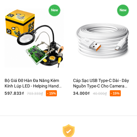
New
New
Bộ Giá Đỡ Hàn Đa Năng Kèm
Cáp Sạc USB Type-C Dài - Dây
Kính Lúp LED - Helping Hand
Nguồn Type-C Cho Camera
Hỗ Trợ Hàn Mạch, Giá Đỡ Mỏ
Giám Sát, Webcam, Điện Thoại
597.833₫
34.000₫
703.333₫
- 15%
40.000₫
- 15%
Hàn, Kẹp PCB