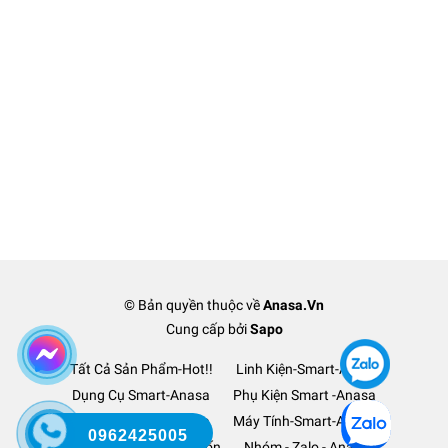
© Bản quyền thuộc về
Anasa.Vn
Cung cấp bởi
Sapo
Tất Cả Sản Phẩm-Hot!!
Linh Kiện-Smart-Anasa
Dụng Cụ Smart-Anasa
Phụ Kiện Smart -Anasa
Ô Tô Xe Hơi TM-Anasa
Máy Tính-Smart-Anasa
0962425005
Thanh Lý Hàng-Lỗ Vốn
Nhóm - Zalo - Anasa