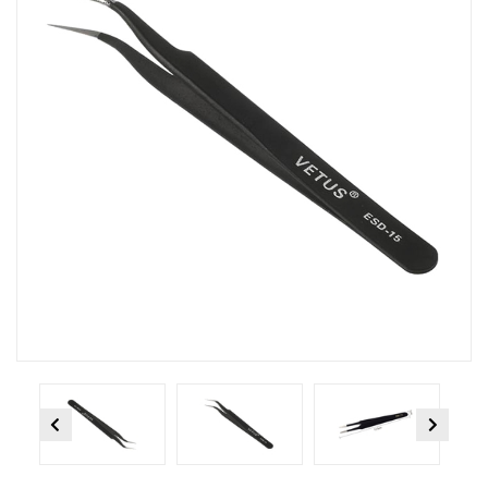
Previous
Next