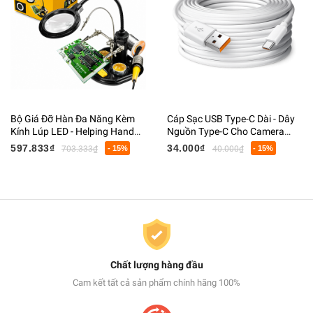
Bộ Giá Đỡ Hàn Đa Năng Kèm
Cáp Sạc USB Type-C Dài - Dây
Kính Lúp LED - Helping Hand
Nguồn Type-C Cho Camera
Hỗ Trợ Hàn Mạch, Giá Đỡ Mỏ
Giám Sát, Webcam, Điện Thoại
597.833₫
34.000₫
703.333₫
- 15%
40.000₫
- 15%
Hàn, Kẹp PCB
Chất lượng hàng đầu
Cam kết tất cả sản phẩm chính hãng 100%