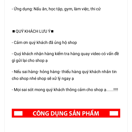
- Ứng dụng: Nấu ăn, học tập, gym, làm việc, thi cử
⏹️QUÝ KHÁCH LƯU Ý⏹️
- Cảm ơn quý khách đã ủng hộ shop
- Quý khách nhận hàng kiểm tra hàng quay video có vấn đề
gì gửi lại cho shop ạ
- Nếu sai hàng- hỏng hàng- thiếu hàng quý khách nhắn tin
cho shop nhé shop sẽ xử lý ngay ạ
- Mọi sai sót mong quý khách thông cảm cho shop ạ......!!!!