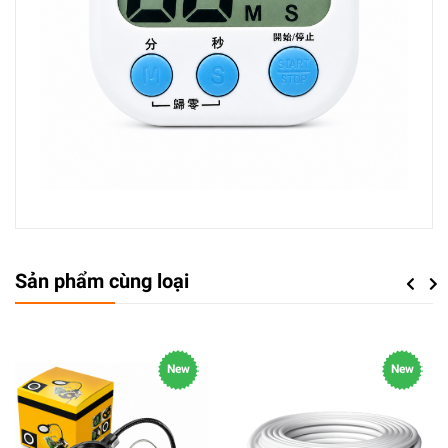
Sản phẩm cùng loại
Previou
Next
New
New