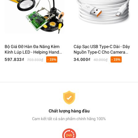
Bộ Giá Đỡ Hàn Đa Năng Kèm
Cáp Sạc USB Type-C Dài - Dây
Kính Lúp LED - Helping Hand
Nguồn Type-C Cho Camera
Hỗ Trợ Hàn Mạch, Giá Đỡ Mỏ
Giám Sát, Webcam, Điện Thoại
597.833₫
34.000₫
703.333₫
- 15%
40.000₫
- 15%
Hàn, Kẹp PCB
Chất lượng hàng đầu
Cam kết tất cả sản phẩm chính hãng 100%