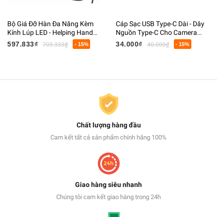
Bộ Giá Đỡ Hàn Đa Năng Kèm
Cáp Sạc USB Type-C Dài - Dây
Kính Lúp LED - Helping Hand
Nguồn Type-C Cho Camera
Hỗ Trợ Hàn Mạch, Giá Đỡ Mỏ
Giám Sát, Webcam, Điện Thoại
597.833₫
34.000₫
703.333₫
- 15%
40.000₫
- 15%
Hàn, Kẹp PCB
Chất lượng hàng đầu
Cam kết tất cả sản phẩm chính hãng 100%
Giao hàng siêu nhanh
Chúng tôi cam kết giao hàng trong 24h