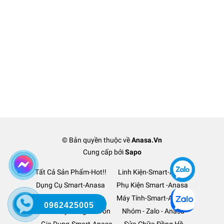
© Bản quyền thuộc về
Anasa.Vn
Cung cấp bởi
Sapo
Tất Cả Sản Phẩm-Hot!!
Linh Kiện-Smart-Anasa
Dụng Cụ Smart-Anasa
Phụ Kiện Smart -Anasa
Ô Tô Xe Hơi TM-Anasa
Máy Tính-Smart-Anasa
0962425005
Thanh Lý Hàng-Lỗ Vốn
Nhóm - Zalo - Anasa