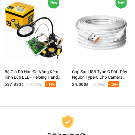
New
New
Bộ Giá Đỡ Hàn Đa Năng Kèm
Cáp Sạc USB Type-C Dài - Dây
Kính Lúp LED - Helping Hand
Nguồn Type-C Cho Camera
Hỗ Trợ Hàn Mạch, Giá Đỡ Mỏ
Giám Sát, Webcam, Điện Thoại
597.833₫
34.000₫
703.333₫
- 15%
40.000₫
- 15%
Hàn, Kẹp PCB
Chất lượng hàng đầu