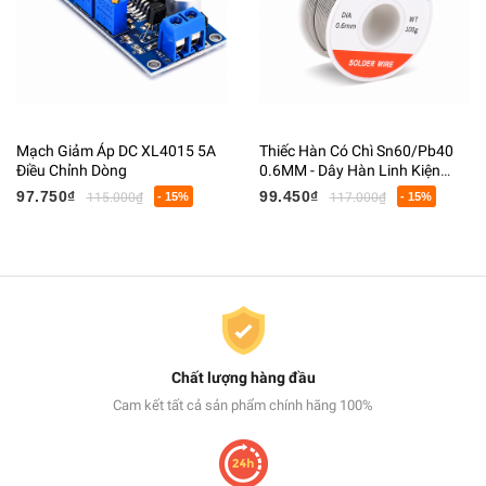
Mạch Giảm Áp DC XL4015 5A
Thiếc Hàn Có Chì Sn60/Pb40
Điều Chỉnh Dòng
0.6MM - Dây Hàn Linh Kiện
Điện Tử Có Lõi Flux
97.750₫
99.450₫
115.000₫
- 15%
117.000₫
- 15%
Chất lượng hàng đầu
Cam kết tất cả sản phẩm chính hãng 100%