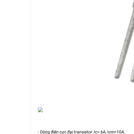
- Dòng điện cực đại transistor: Ic= 6A, Icm=10A.