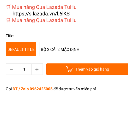
🛒 Mua hàng Qua Lazada TuHu
https://s.lazada.vn/l.6lKS
️🛒 Mua hàng Qua Lazada TuHu
Title:
DEFAULT TITLE
BỘ 2 CÁI 2 MẶC ĐỊNH
Thêm vào giỏ hàng
Gọi
ĐT / Zalo 0962425005
để được tư vấn miễn phí