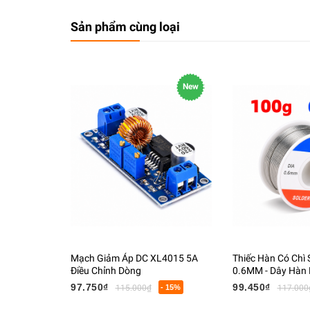
Sản phẩm cùng loại
New
Mạch Giảm Áp DC XL4015 5A
Thiếc Hàn Có Chì
Điều Chỉnh Dòng
0.6MM - Dây Hàn L
Tử Có Lõi Flux
97.750₫
99.450₫
115.000₫
- 15%
117.000