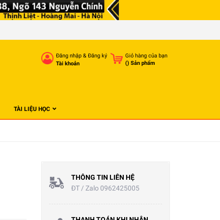
Đăng nhập
&
Đăng ký
Giỏ hàng của bạn
(
) Sản phẩm
Tài khoản
TÀI LIỆU HỌC
THÔNG TIN LIÊN HỆ
ĐT / Zalo 0962425005
THANH TOÁN KHI NHẬN