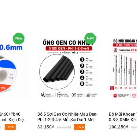
New
New
 Sn60/Pb40
Bó 5 Sợi Gen Co Nhiệt-Màu Đen-
Bộ Mũi Khoan 
inh Kiện Điện
Phi 1-2-3-4-5 Mỗi Sợi Dài 1 Mét
0.8-3.0MM Kèm
Cầm Tay Khoa
33.150₫
106.250₫
₫
- 15%
39.000₫
- 15%
12
Kim Loại Mềm