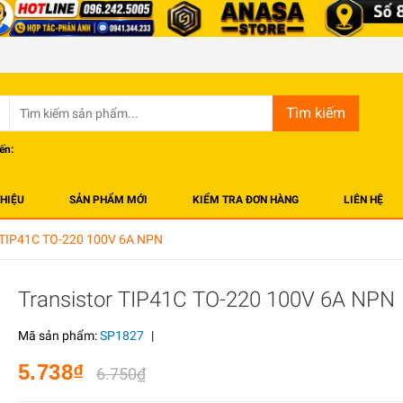
Tìm kiếm
ến:
THIỆU
SẢN PHẨM MỚI
KIỂM TRA ĐƠN HÀNG
LIÊN HỆ
r TIP41C TO-220 100V 6A NPN
Transistor TIP41C TO-220 100V 6A NPN
Mã sản phẩm:
SP1827
|
5.738₫
6.750₫