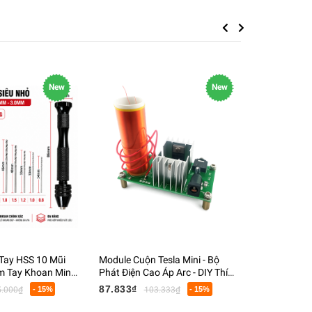
Previous
Next
New
New
Tay HSS 10 Mũi
Module Cuộn Tesla Mini - Bộ
Đèn Pin Tia
 Tay Khoan Mini
Phát Điện Cao Áp Arc - DIY Thí
Tím Soi Tiề
n PCB Gỗ Nhựa
Nghiệm Vật Lý - DC 15-24V
Quang, Kiểm
87.833₫
70.833₫
5.000₫
- 15%
103.333₫
- 15%
8