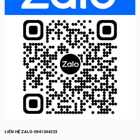
LIÊN HỆ ZALO-0941344233