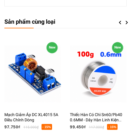
Sản phẩm cùng loại
Previou
Next
New
New
Mạch Giảm Áp DC XL4015 5A
Thiếc Hàn Có Chì Sn60/Pb40
Điều Chỉnh Dòng
0.6MM - Dây Hàn Linh Kiện
Điện Tử Có Lõi Flux
97.750₫
99.450₫
115.000₫
- 15%
117.000₫
- 15%