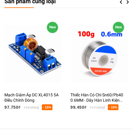
Sản phẩm cùng loại
Previou
Next
New
New
Mạch Giảm Áp DC XL4015 5A
Thiếc Hàn Có Chì Sn60/Pb40
Điều Chỉnh Dòng
0.6MM - Dây Hàn Linh Kiện
Điện Tử Có Lõi Flux
97.750₫
99.450₫
115.000₫
- 15%
117.000₫
- 15%