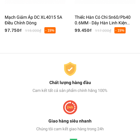
Mạch Giảm Áp DC XL4015 5A
Thiếc Hàn Có Chì Sn60/Pb40
Điều Chỉnh Dòng
0.6MM - Dây Hàn Linh Kiện
Điện Tử Có Lõi Flux
97.750₫
99.450₫
115.000₫
- 15%
117.000₫
- 15%
Chất lượng hàng đầu
Cam kết tất cả sản phẩm chính hãng 100%
Giao hàng siêu nhanh
Chúng tôi cam kết giao hàng trong 24h