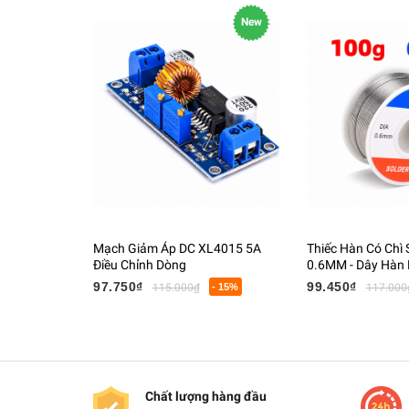
New
Mạch Giảm Áp DC XL4015 5A
Thiếc Hàn Có Chì
Điều Chỉnh Dòng
0.6MM - Dây Hàn L
Tử Có Lõi Flux
97.750₫
99.450₫
115.000₫
- 15%
117.000
Chất lượng hàng đầu