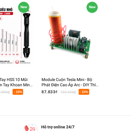
New
New
Tay HSS 10 Mũi
Module Cuộn Tesla Mini - Bộ
Đèn Pin Tia
 Tay Khoan Mini
Phát Điện Cao Áp Arc - DIY Thí
Tím Soi Tiề
n PCB Gỗ Nhựa
Nghiệm Vật Lý - DC 15-24V
Quang, Kiểm
87.833₫
70.833₫
5.000₫
- 15%
103.333₫
- 15%
8
Hỗ trợ online 24/7