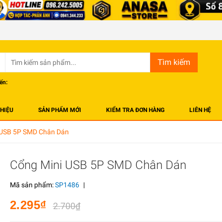
Tìm kiếm
ến:
THIỆU
SẢN PHẨM MỚI
KIỂM TRA ĐƠN HÀNG
LIÊN HỆ
 USB 5P SMD Chân Dán
Cổng Mini USB 5P SMD Chân Dán
Mã sản phẩm:
SP1486
|
2.295₫
2.700₫