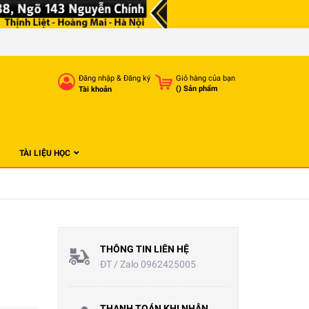
Đăng nhập
&
Đăng ký
Giỏ hàng của bạn
(
) Sản phẩm
Tài khoản
TÀI LIỆU HỌC
THÔNG TIN LIÊN HỆ
ĐT / Zalo 0962425005
THANH TOÁN KHI NHẬN