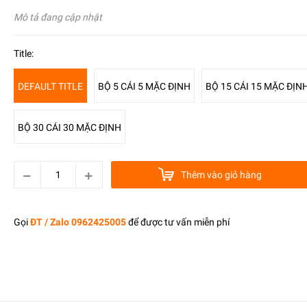
Mô tả đang cập nhật
Title:
DEFAULT TITLE
BỘ 5 CÁI 5 MẶC ĐỊNH
BỘ 15 CÁI 15 MẶC ĐỊN
BỘ 30 CÁI 30 MẶC ĐỊNH
Thêm vào giỏ hàng
Gọi
ĐT / Zalo 0962425005
để được tư vấn miễn phí