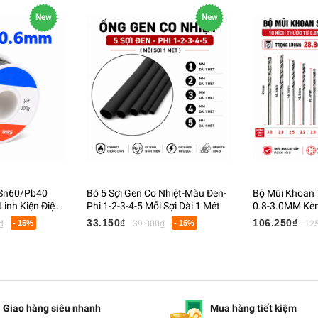
New
New
 Sn60/Pb40
Bó 5 Sợi Gen Co Nhiệt-Màu Đen-
Bộ Mũi Khoan 
inh Kiện Điện
Phi 1-2-3-4-5 Mỗi Sợi Dài 1 Mét
0.8-3.0MM Kèm
Cầm Tay Khoa
33.150₫
106.250₫
₫
- 15%
39.000₫
- 15%
12
Kim Loại Mềm
Giao hàng siêu nhanh
Mua hàng tiết kiệm