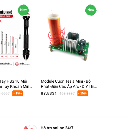
New
New
Tay HSS 10 Mũi
Module Cuộn Tesla Mini - Bộ
Đèn Pin Tia
 Tay Khoan Mini
Phát Điện Cao Áp Arc - DIY Thí
Tím Soi Tiề
n PCB Gỗ Nhựa
Nghiệm Vật Lý - DC 15-24V
Quang, Kiểm
87.833₫
70.833₫
5.000₫
- 15%
103.333₫
- 15%
8
Hỗ trợ online 24/7