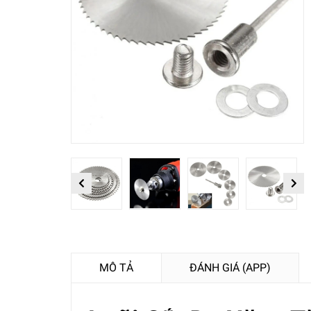
Previous
Next
MÔ TẢ
ĐÁNH GIÁ (APP)