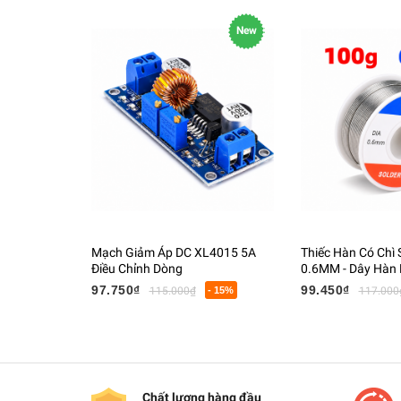
New
Mạch Giảm Áp DC XL4015 5A
Thiếc Hàn Có Chì
Điều Chỉnh Dòng
0.6MM - Dây Hàn L
Tử Có Lõi Flux
97.750₫
99.450₫
115.000₫
- 15%
117.000
Chất lượng hàng đầu