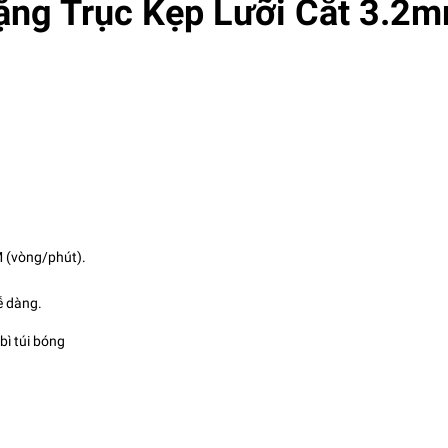
ặng Trục Kẹp Lưỡi Cắt 3.2
M (vòng/phút).
ễ dàng.
bì túi bóng