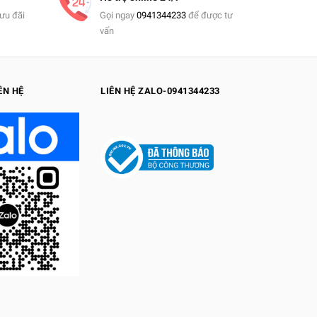
ưu đãi
Gọi ngay
0941344233
để được tư
vấn
ÊN HỆ
LIÊN HỆ ZALO-0941344233