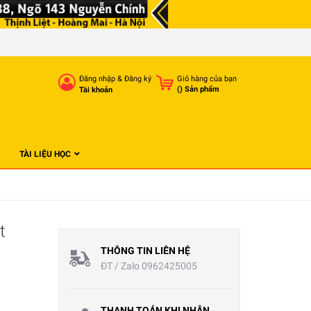
Đăng nhập
&
Đăng ký
Giỏ hàng của bạn
(
) Sản phẩm
Tài khoản
TÀI LIỆU HỌC
t
THÔNG TIN LIÊN HỆ
ĐT / Zalo 0962425005
THANH TOÁN KHI NHẬN