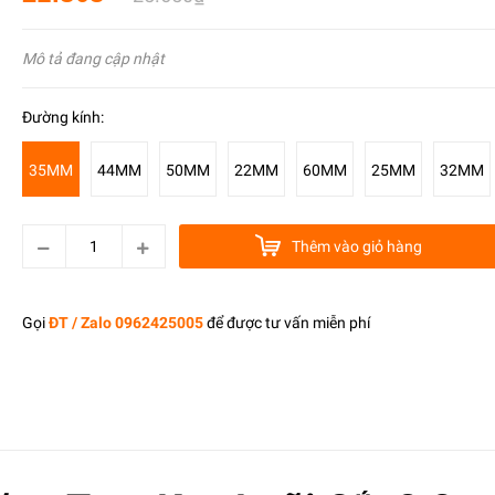
Mô tả đang cập nhật
Đường kính:
35MM
44MM
50MM
22MM
60MM
25MM
32MM
Thêm vào giỏ hàng
Gọi
ĐT / Zalo 0962425005
để được tư vấn miễn phí