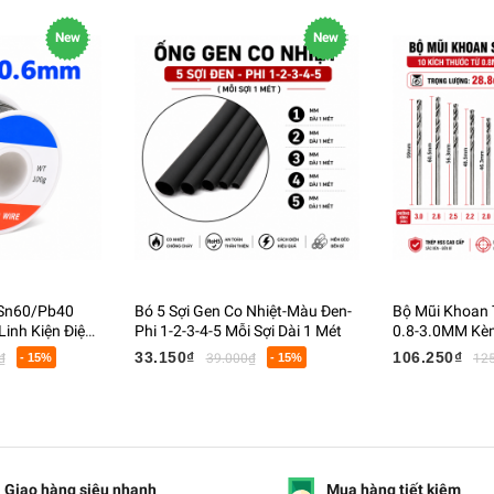
New
New
 Sn60/Pb40
Bó 5 Sợi Gen Co Nhiệt-Màu Đen-
Bộ Mũi Khoan 
inh Kiện Điện
Phi 1-2-3-4-5 Mỗi Sợi Dài 1 Mét
0.8-3.0MM Kèm
Cầm Tay Khoa
33.150₫
106.250₫
₫
- 15%
39.000₫
- 15%
12
Kim Loại Mềm
Giao hàng siêu nhanh
Mua hàng tiết kiệm