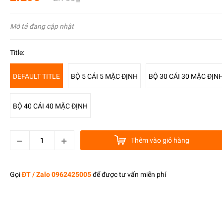
Mô tả đang cập nhật
Title:
DEFAULT TITLE
BỘ 5 CÁI 5 MẶC ĐỊNH
BỘ 30 CÁI 30 MẶC ĐỊN
BỘ 40 CÁI 40 MẶC ĐỊNH
Thêm vào giỏ hàng
Gọi
ĐT / Zalo 0962425005
để được tư vấn miễn phí