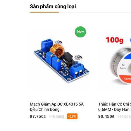
Sản phẩm cùng loại
New
Mạch Giảm Áp DC XL4015 5A
Thiếc Hàn Có Chì
Điều Chỉnh Dòng
0.6MM - Dây Hàn L
Tử Có Lõi Flux
97.750₫
99.450₫
115.000₫
- 15%
117.000