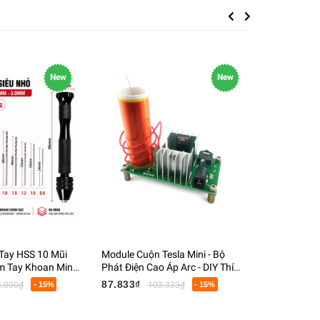
Previous
Next
New
New
Tay HSS 10 Mũi
Module Cuộn Tesla Mini - Bộ
Đèn Pin Tia
 Tay Khoan Mini
Phát Điện Cao Áp Arc - DIY Thí
Tím Soi Tiề
n PCB Gỗ Nhựa
Nghiệm Vật Lý - DC 15-24V
Quang, Kiểm
87.833₫
70.833₫
5.000₫
- 15%
103.333₫
- 15%
8