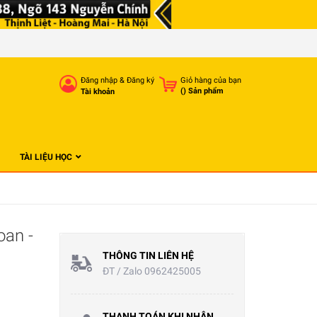
Đăng nhập
&
Đăng ký
Giỏ hàng của bạn
(
) Sản phẩm
Tài khoản
TÀI LIỆU HỌC
oan -
THÔNG TIN LIÊN HỆ
ĐT / Zalo 0962425005
THANH TOÁN KHI NHẬN