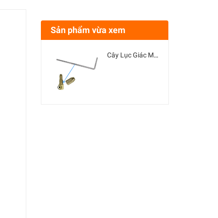
Sản phẩm vừa xem
Cây Lục Giác Mở Ốc M3 Đầu Kẹp Mũi Khoan - Lục Lăng Chữ L 1.5mm