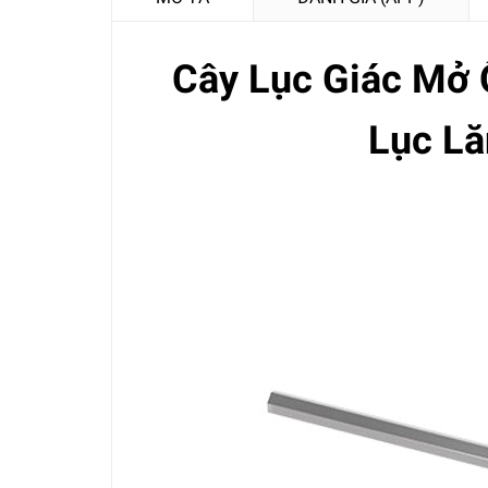
Cây Lục Giác Mở 
Lục L