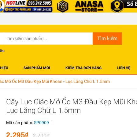
Tìm kiếm
ến:
THIỆU
SẢN PHẨM MỚI
KIỂM TRA ĐƠN HÀNG
LIÊN HỆ
iác Mở Ốc M3 Đầu Kẹp Mũi Khoan - Lục Lăng Chữ L 1.5mm
Cây Lục Giác Mở Ốc M3 Đầu Kẹp Mũi Kh
Lục Lăng Chữ L 1.5mm
Mã sản phẩm:
SP0909
|
2.295₫
2.700₫