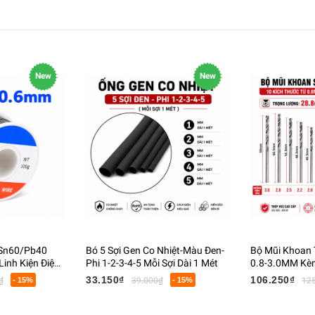
New
New
 Sn60/Pb40
Bó 5 Sợi Gen Co Nhiệt-Màu Đen-
Bộ Mũi Khoan 
inh Kiện Điện
Phi 1-2-3-4-5 Mỗi Sợi Dài 1 Mét
0.8-3.0MM Kèm
Cầm Tay Khoa
33.150₫
106.250₫
₫
- 15%
39.000₫
- 15%
12
Kim Loại Mềm