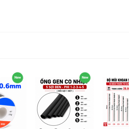
New
New