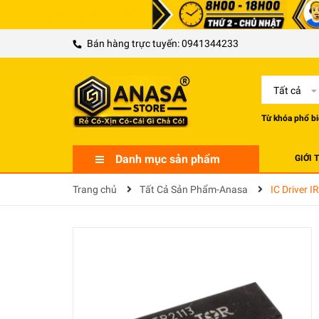
Bán hàng trực tuyến:
0941344233
Tất cả
Từ khóa phổ bi
Danh mục sản phẩm
GIỚI 
Trang chủ
Tất Cả Sản Phẩm-Anasa
IC Driver 