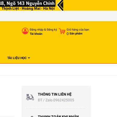
Đăng nhập
&
Đăng ký
Giỏ hàng của bạn
(
) Sản phẩm
Tài khoản
TÀI LIỆU HỌC
THÔNG TIN LIÊN HỆ
ĐT / Zalo 0962425005
THANH TOÁN KHI NHẬN