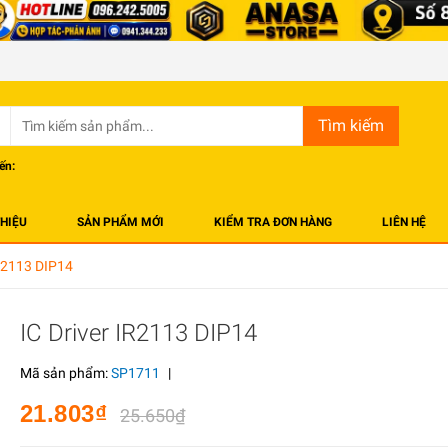
Tìm kiếm
ến:
THIỆU
SẢN PHẨM MỚI
KIỂM TRA ĐƠN HÀNG
LIÊN HỆ
IR2113 DIP14
IC Driver IR2113 DIP14
Mã sản phẩm:
SP1711
|
21.803₫
25.650₫