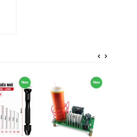
Previous
Next
New
New