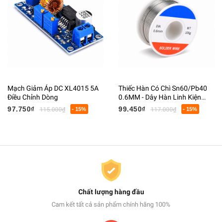
Mạch Giảm Áp DC XL4015 5A
Thiếc Hàn Có Chì Sn60/Pb40
Điều Chỉnh Dòng
0.6MM - Dây Hàn Linh Kiện
Điện Tử Có Lõi Flux
97.750₫
99.450₫
115.000₫
- 15%
117.000₫
- 15%
Chất lượng hàng đầu
Cam kết tất cả sản phẩm chính hãng 100%