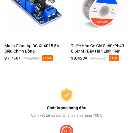
Mạch Giảm Áp DC XL4015 5A
Thiếc Hàn Có Chì Sn60/Pb40
Điều Chỉnh Dòng
0.6MM - Dây Hàn Linh Kiện
Điện Tử Có Lõi Flux
97.750₫
99.450₫
115.000₫
- 15%
117.000₫
- 15%
Chất lượng hàng đầu
Cam kết tất cả sản phẩm chính hãng 100%