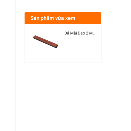
Sản phẩm vừa xem
Đá Mài Dao 2 Mặt 180 Grit – Thanh Đá Mài Sắc Dao, Kéo, Dụng Cụ Cầm Tay