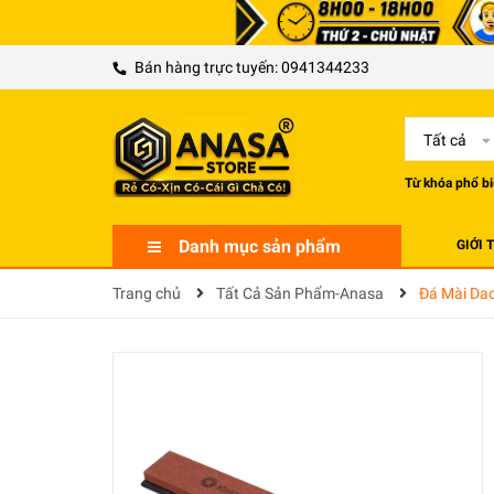
Bán hàng trực tuyến:
0941344233
Tất cả
Từ khóa phổ bi
Danh mục sản phẩm
GIỚI 
Trang chủ
Tất Cả Sản Phẩm-Anasa
Đá Mài Dao