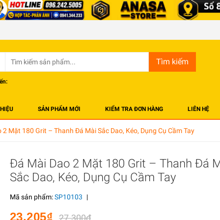
Tìm kiếm
ến:
THIỆU
SẢN PHẨM MỚI
KIỂM TRA ĐƠN HÀNG
LIÊN HỆ
 2 Mặt 180 Grit – Thanh Đá Mài Sắc Dao, Kéo, Dụng Cụ Cầm Tay
Đá Mài Dao 2 Mặt 180 Grit – Thanh Đá 
Sắc Dao, Kéo, Dụng Cụ Cầm Tay
Mã sản phẩm:
SP10103
|
23.205₫
27.300₫