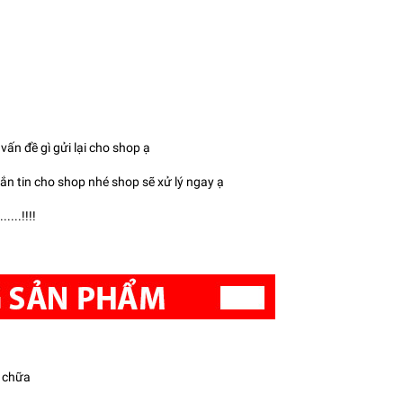
ấn đề gì gửi lại cho shop ạ
ắn tin cho shop nhé shop sẽ xử lý ngay ạ
...!!!!
a chữa