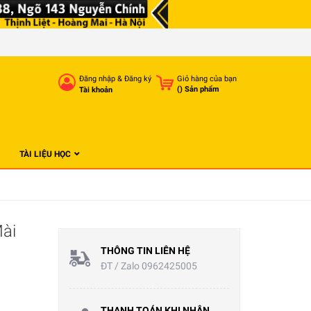
Đăng nhập
&
Đăng ký
Giỏ hàng của bạn
(
) Sản phẩm
Tài khoản
TÀI LIỆU HỌC
Mài
THÔNG TIN LIÊN HỆ
ĐT / Zalo 0962425005
THANH TOÁN KHI NHẬN