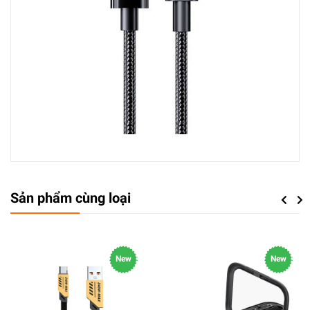
Sản phẩm cùng loại
Previou
Next
New
New