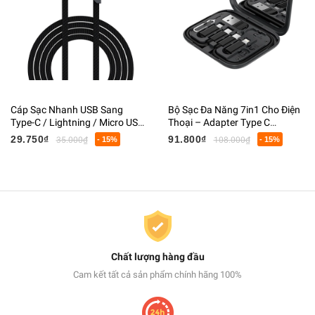
Cáp Sạc Nhanh USB Sang
Bộ Sạc Đa Năng 7in1 Cho Điện
Type-C / Lightning / Micro USB
Thoại – Adapter Type C
240W MAX Dây Dù Bọc Lưới
Lightning USB Kèm Hộp Gương
29.750₫
91.800₫
35.000₫
- 15%
108.000₫
- 15%
Siêu Bền
Chất lượng hàng đầu
Cam kết tất cả sản phẩm chính hãng 100%