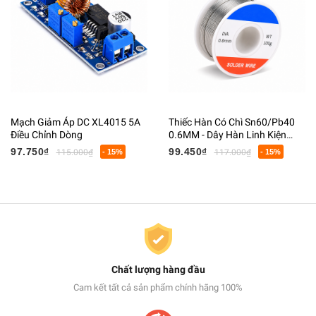
Mạch Giảm Áp DC XL4015 5A
Thiếc Hàn Có Chì Sn60/Pb40
Điều Chỉnh Dòng
0.6MM - Dây Hàn Linh Kiện
Điện Tử Có Lõi Flux
97.750₫
99.450₫
115.000₫
- 15%
117.000₫
- 15%
Chất lượng hàng đầu
Cam kết tất cả sản phẩm chính hãng 100%