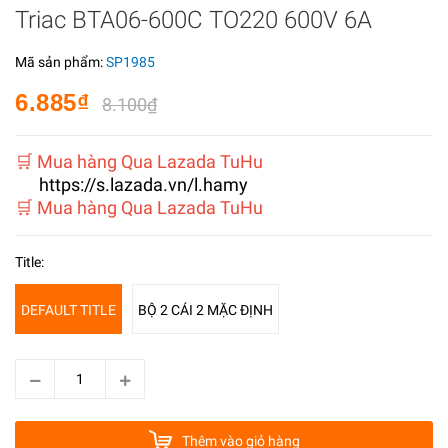
Triac BTA06-600C TO220 600V 6A
Mã sản phẩm:
SP1985
6.885₫
8.100₫
️🛒 Mua hàng Qua Lazada TuHu
https://s.lazada.vn/l.hamy
️🛒 Mua hàng Qua Lazada TuHu
Title:
DEFAULT TITLE
BỘ 2 CÁI 2 MẶC ĐỊNH
Thêm vào giỏ hàng