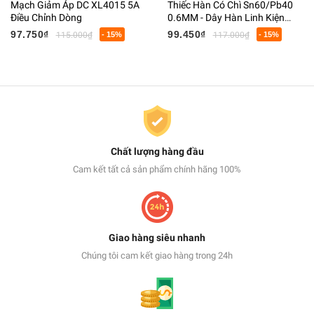
Mạch Giảm Áp DC XL4015 5A
Thiếc Hàn Có Chì Sn60/Pb40
Điều Chỉnh Dòng
0.6MM - Dây Hàn Linh Kiện
Điện Tử Có Lõi Flux
97.750₫
99.450₫
115.000₫
- 15%
117.000₫
- 15%
Chất lượng hàng đầu
Cam kết tất cả sản phẩm chính hãng 100%
Giao hàng siêu nhanh
Chúng tôi cam kết giao hàng trong 24h