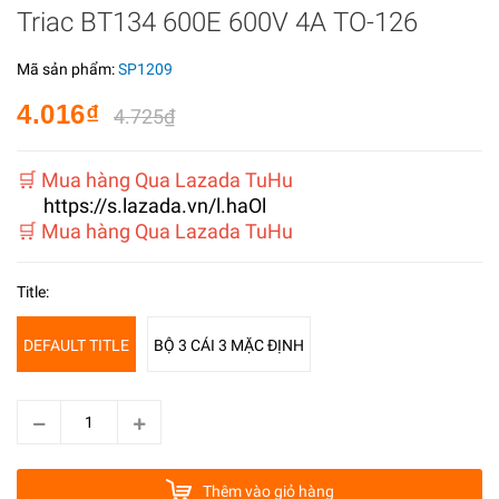
Triac BT134 600E 600V 4A TO-126
Mã sản phẩm:
SP1209
4.016₫
4.725₫
🛒 Mua hàng Qua Lazada TuHu
https://s.lazada.vn/l.haOl
️🛒 Mua hàng Qua Lazada TuHu
Title:
DEFAULT TITLE
BỘ 3 CÁI 3 MẶC ĐỊNH
Thêm vào giỏ hàng