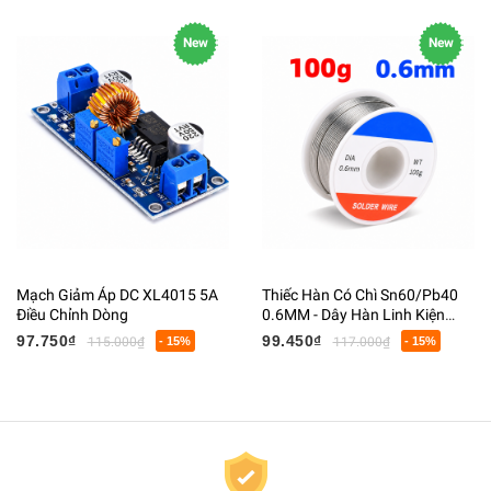
New
New
Mạch Giảm Áp DC XL4015 5A
Thiếc Hàn Có Chì Sn60/Pb40
Điều Chỉnh Dòng
0.6MM - Dây Hàn Linh Kiện
Điện Tử Có Lõi Flux
97.750₫
99.450₫
115.000₫
- 15%
117.000₫
- 15%