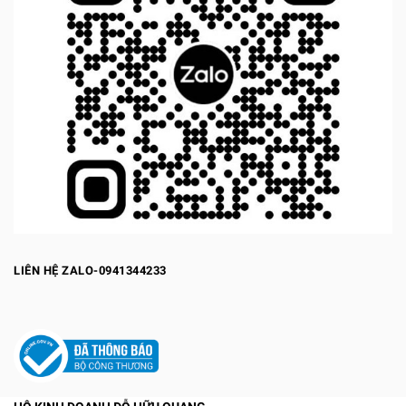
LIÊN HỆ ZALO-0941344233