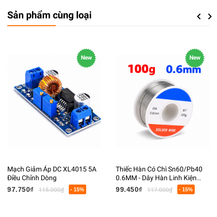
Sản phẩm cùng loại
Previou
Next
New
New
Mạch Giảm Áp DC XL4015 5A
Thiếc Hàn Có Chì Sn60/Pb40
Điều Chỉnh Dòng
0.6MM - Dây Hàn Linh Kiện
Điện Tử Có Lõi Flux
97.750₫
99.450₫
115.000₫
- 15%
117.000₫
- 15%