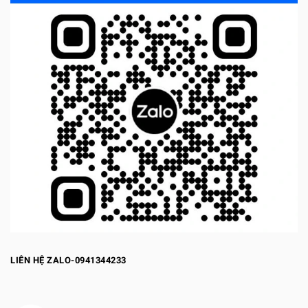
LIÊN HỆ ZALO-0941344233