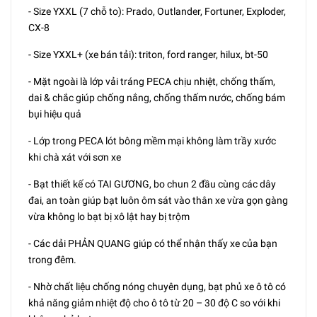
- Size YXXL (7 chỗ to): Prado, Outlander, Fortuner, Exploder,
CX-8
- Size YXXL+ (xe bán tải): triton, ford ranger, hilux, bt-50
- Mặt ngoài là lớp vải tráng PECA chịu nhiệt, chống thấm,
dai & chắc giúp chống nắng, chống thấm nước, chống bám
bụi hiệu quả
- Lớp trong PECA lót bông mềm mại không làm trầy xước
khi chà xát với sơn xe
- Bạt thiết kế có TAI GƯƠNG, bo chun 2 đầu cùng các dây
đai, an toàn giúp bạt luôn ôm sát vào thân xe vừa gọn gàng
vừa không lo bạt bị xô lật hay bị trộm
- Các dải PHẢN QUANG giúp có thể nhận thấy xe của bạn
trong đêm.
- Nhờ chất liệu chống nóng chuyên dụng, bạt phủ xe ô tô có
khả năng giảm nhiệt độ cho ô tô từ 20 – 30 độ C so với khi