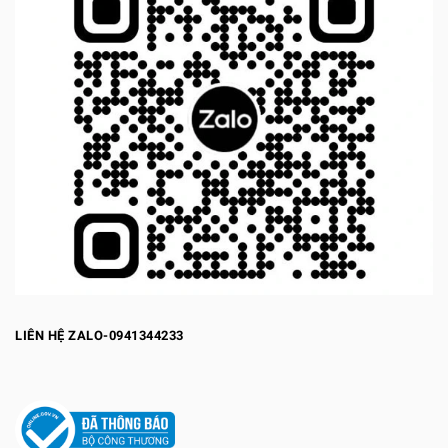
LIÊN HỆ ZALO-0941344233