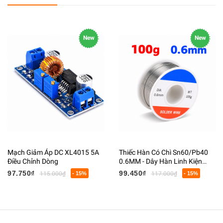
New
New
Mạch Giảm Áp DC XL4015 5A
Thiếc Hàn Có Chì Sn60/Pb40
Điều Chỉnh Dòng
0.6MM - Dây Hàn Linh Kiện
Điện Tử Có Lõi Flux
97.750₫
99.450₫
115.000₫
- 15%
117.000₫
- 15%