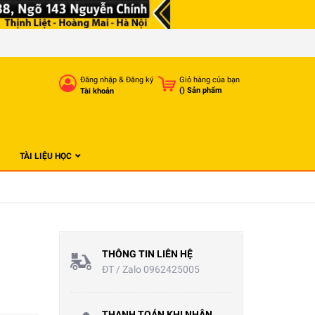
Đăng nhập
&
Đăng ký
Giỏ hàng của bạn
(
) Sản phẩm
Tài khoản
TÀI LIỆU HỌC
THÔNG TIN LIÊN HỆ
ĐT / Zalo 0962425005
THANH TOÁN KHI NHẬN