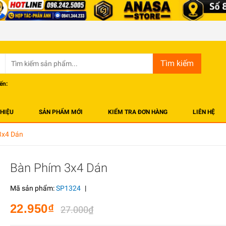
Tìm kiếm
ến:
THIỆU
SẢN PHẨM MỚI
KIỂM TRA ĐƠN HÀNG
LIÊN HỆ
3x4 Dán
Bàn Phím 3x4 Dán
Mã sản phẩm:
SP1324
|
22.950₫
27.000₫