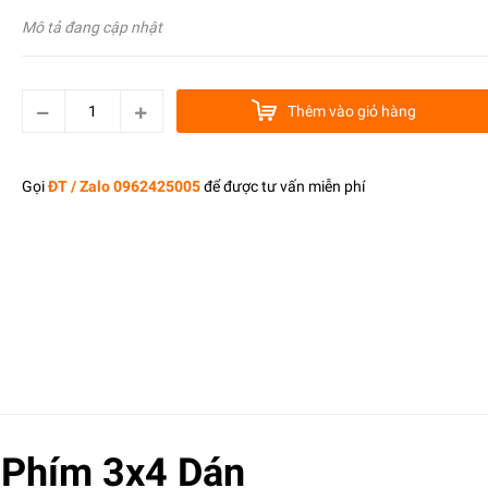
Mô tả đang cập nhật
Thêm vào giỏ hàng
Gọi
ĐT / Zalo 0962425005
để được tư vấn miễn phí
 Phím 3x4 Dán