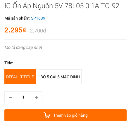
IC Ổn Áp Nguồn 5V 78L05 0.1A TO-92
Mã sản phẩm:
SP1639
2.295₫
2.700₫
Mô tả đang cập nhật
Title:
DEFAULT TITLE
BỘ 5 CÁI 5 MẶC ĐỊNH
Thêm vào giỏ hàng