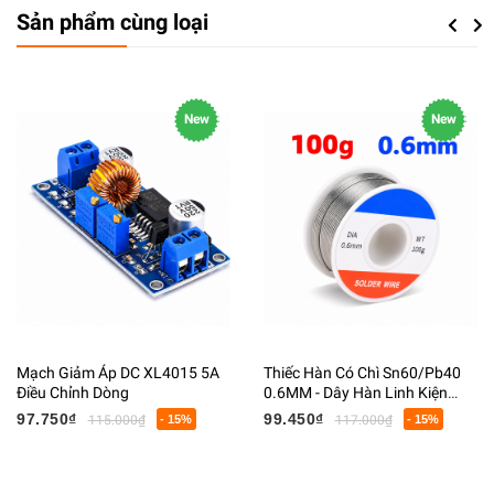
Sản phẩm cùng loại
Previou
Next
New
New
Mạch Giảm Áp DC XL4015 5A
Thiếc Hàn Có Chì Sn60/Pb40
Điều Chỉnh Dòng
0.6MM - Dây Hàn Linh Kiện
Điện Tử Có Lõi Flux
97.750₫
99.450₫
115.000₫
- 15%
117.000₫
- 15%