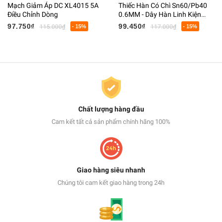
Mạch Giảm Áp DC XL4015 5A
Thiếc Hàn Có Chì Sn60/Pb40
Điều Chỉnh Dòng
0.6MM - Dây Hàn Linh Kiện
Điện Tử Có Lõi Flux
97.750₫
99.450₫
115.000₫
- 15%
117.000₫
- 15%
Chất lượng hàng đầu
Cam kết tất cả sản phẩm chính hãng 100%
Giao hàng siêu nhanh
Chúng tôi cam kết giao hàng trong 24h