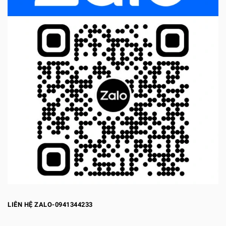
LIÊN HỆ ZALO-0941344233