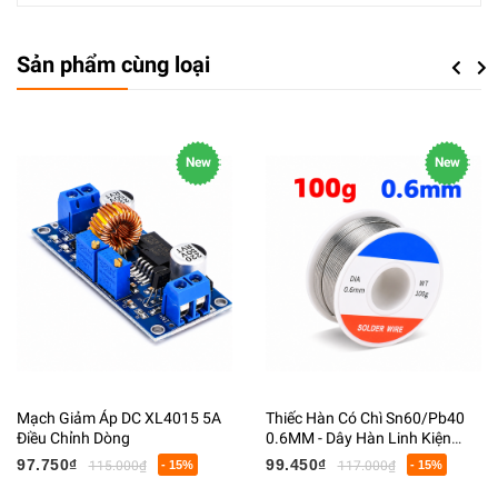
Sản phẩm cùng loại
Previou
Next
New
New
Mạch Giảm Áp DC XL4015 5A
Thiếc Hàn Có Chì Sn60/Pb40
Điều Chỉnh Dòng
0.6MM - Dây Hàn Linh Kiện
Điện Tử Có Lõi Flux
97.750₫
99.450₫
115.000₫
- 15%
117.000₫
- 15%