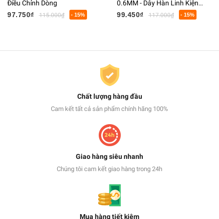
Điều Chỉnh Dòng
0.6MM - Dây Hàn Linh Kiện
Điện Tử Có Lõi Flux
97.750₫
99.450₫
115.000₫
- 15%
117.000₫
- 15%
Chất lượng hàng đầu
Cam kết tất cả sản phẩm chính hãng 100%
Giao hàng siêu nhanh
Chúng tôi cam kết giao hàng trong 24h
Mua hàng tiết kiệm