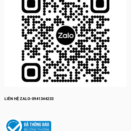
LIÊN HỆ ZALO-0941344233