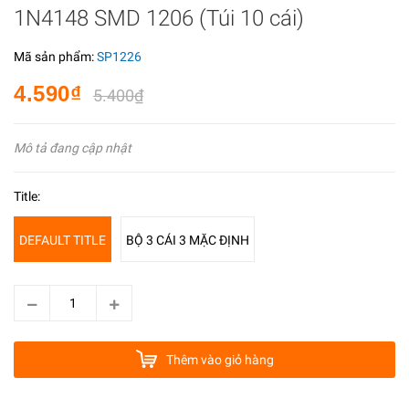
1N4148 SMD 1206 (Túi 10 cái)
Mã sản phẩm:
SP1226
4.590₫
5.400₫
Mô tả đang cập nhật
Title:
DEFAULT TITLE
BỘ 3 CÁI 3 MẶC ĐỊNH
Thêm vào giỏ hàng