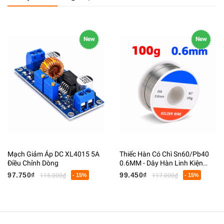
New
New
Mạch Giảm Áp DC XL4015 5A
Thiếc Hàn Có Chì Sn60/Pb40
Điều Chỉnh Dòng
0.6MM - Dây Hàn Linh Kiện
Điện Tử Có Lõi Flux
97.750₫
99.450₫
115.000₫
- 15%
117.000₫
- 15%